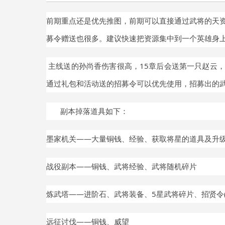
前期重点还是优先推图，
前期可以直接通过武将的天
募令赠送也很多。建议快速把资源集中到一个英雄身
主线送的孙尚香伤害很高，15章后会送第一只赵云
通过礼包和活动送的招募令可以优先使用，招募出的
副本
掉落道具如下：
墨家机关
——大量铜钱、经验、获取将星的道具及升
战役副本
——铜钱、武将经验、武将随机碎片
炼武塔
——进阶石、武将装备、5星武将碎片、招贤令(
远征讨伐
——铜钱、威望