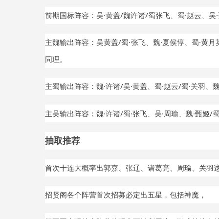
前期国标阵容：吴
·黄盖/魏许诸/蜀张飞、蜀·赵云、吴
主魏输出阵容：吴黄盖
/蜀·张飞、
魏
·夏侯惇
、蜀
·黄
同理。
主蜀输出阵容：魏
·许诸/吴·黄盖、
蜀
·赵云/蜀·关羽
、
主吴输出阵容：魏
·许诸/蜀·张飞
、吴
·周瑜
、魏
·甄姬/
抽取推荐
首次十连大概率出郭嘉、张辽、诸葛亮、周瑜、关羽
招贤阁各个阵营首次招募必定出五星，包括神魔，