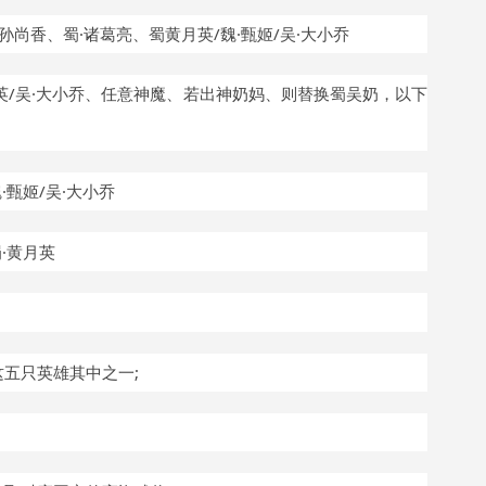
·孙尚香、蜀·诸葛亮、蜀黄月英/魏·甄姬/吴·大小乔
月英/吴·大小乔、任意神魔、若出神奶妈、则替换蜀吴奶，以下
魏
·甄姬/吴·大小乔
蜀·黄月英
这五只英雄其中之一
;