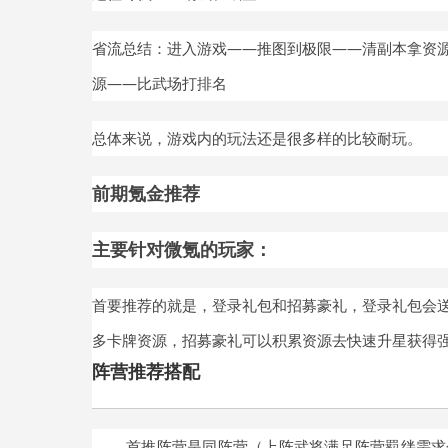
省流总结：进入游戏
——推图到极限——清副本拿资
源——比武场打排名
总体来说，游戏内的玩法还是很多样的比较耐玩。
前期氪金推荐
主要针对微氪的玩家：
首要推荐的就是，登录礼包和招募豪礼，登录礼包会
多卡牌资源，招募豪礼可以积累资源去快速升星获得
阵营
搭配
推荐
首推
阵营是同阵营
（上阵武将满足阵营羁绊需求