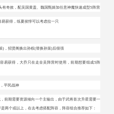
阵头有奇效，配吴国黄盖、魏国甄姬加任意神魔快速成型5阵营
，容易获得，练夏侯惇可以考虑拉一只
策)，招贤阁换出孙权(替换孙策)后很强
较容易获得，大乔只在走全吴阵营时使用，前期想要组成5阵
快，平民战神
，前期需要资源倾向一个主输出，由于武将首次升星需要一
好是两个或以上，在去考虑搭配阵容，阵容组合推荐如下
：