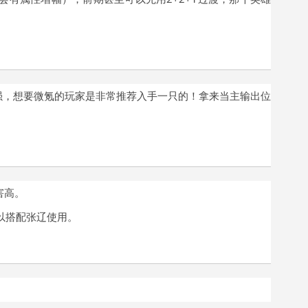
强，想要微氪的玩家是非常推荐入手一只的！拿来当主输出位
害高
。
以搭配
张辽
使用。