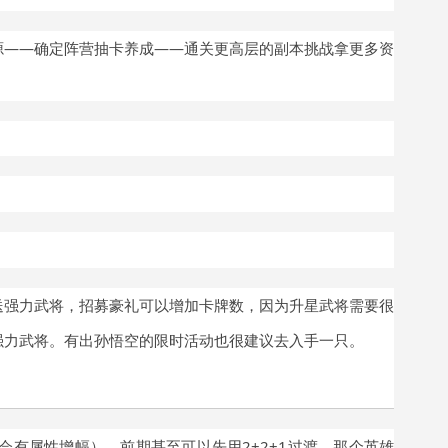
源——确定阵营抽卡养成——通关更高层的副本挑战拿更多资
送强力武将，招募豪礼可以增加卡牌数，因为升星武将需要很
强力武将。有出孙悟空的限时活动也很建议去入手一只。
会有属性增幅）
，前期甚至可以先用
2+2+1过渡，那个英雄