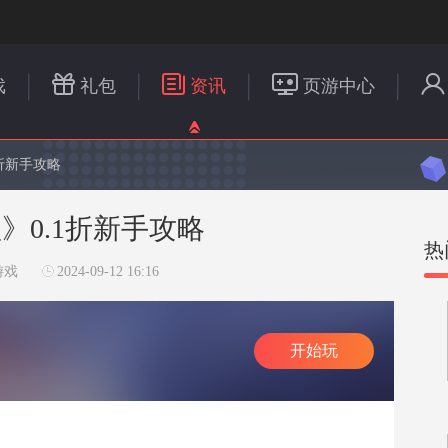
戏
礼包
资讯
页游中心
折新手攻略
》0.1折新手攻略
热
游戏
2024-09-12 16:16
开始玩