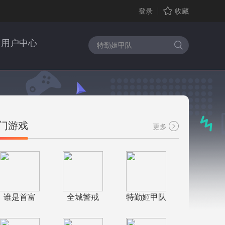
登录
收藏
用户中心
门游戏
更多
谁是首富
全城警戒
特勤姬甲队