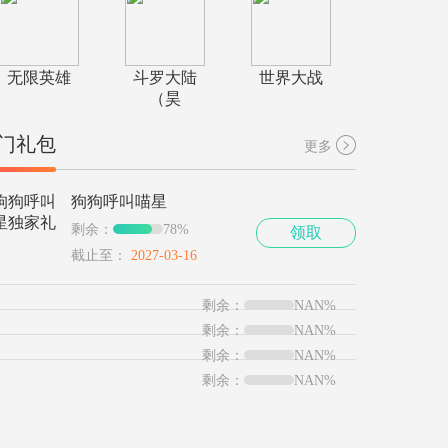
无限英雄
斗罗大陆
世界大战
（昊
门礼包
更多
狗狗呼叫喵星
剩余：
78%
领取
截止至：
2027-03-16
剩余：
NAN%
剩余：
NAN%
剩余：
NAN%
剩余：
NAN%