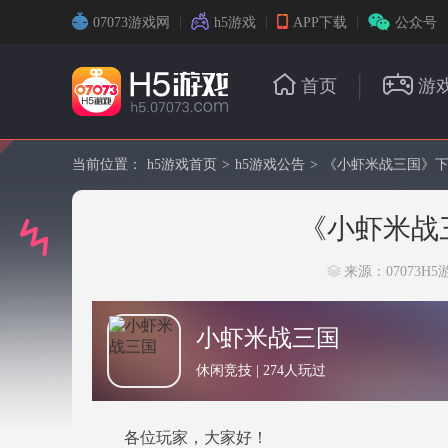
07073游戏网
h5游戏
APP下载
公众号
首页
游
当前位置：
h5游戏首页
>
h5游戏公告
>
《小虾米战三国》
《小虾米战
来源：07073H5
小虾米战三国
休闲竞技 | 274人玩过
各位玩家，大家好！