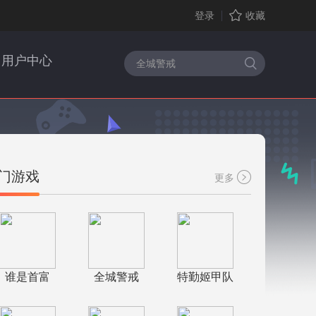
登录
收藏
用户中心
门游戏
更多
谁是首富
全城警戒
特勤姬甲队