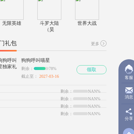
无限英雄
斗罗大陆
世界大战
（昊
门礼包
更多
狗狗呼叫喵星
剩余：
78%
领取
截止至：
2027-03-16
客服
剩余：
NAN%
消息
剩余：
NAN%
剩余：
NAN%
剩余：
NAN%
分享
新