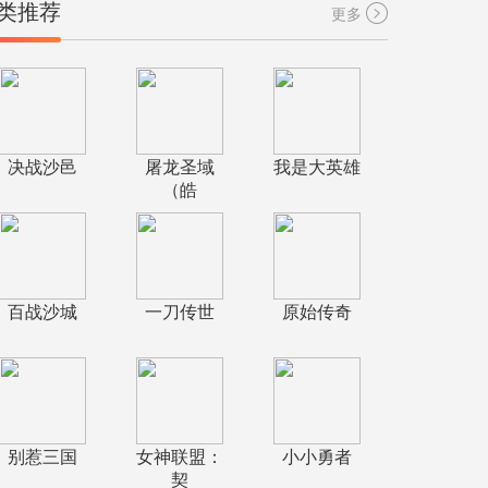
类推荐
更多
决战沙邑
屠龙圣域
我是大英雄
（皓
百战沙城
一刀传世
原始传奇
别惹三国
女神联盟：
小小勇者
契