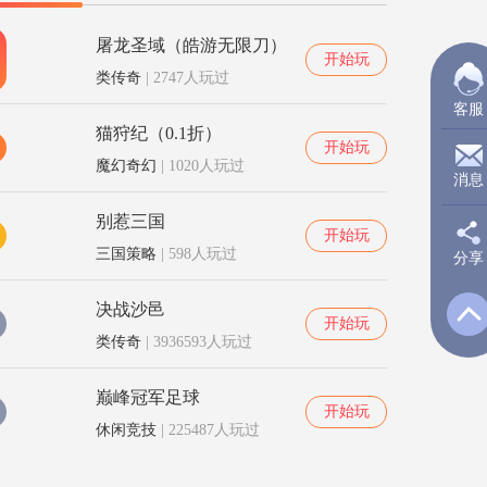
屠龙圣域（皓游无限刀）
开始玩
类传奇
| 2747人玩过
客服
猫狩纪（0.1折）
开始玩
魔幻奇幻
| 1020人玩过
消息
别惹三国
开始玩
三国策略
| 598人玩过
分享
新
决战沙邑
开始玩
Q
类传奇
| 3936593人玩过
巅峰冠军足球
开始玩
Q
休闲竞技
| 225487人玩过