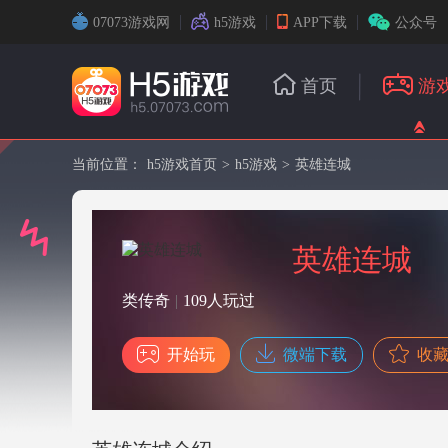
07073游戏网
h5游戏
APP下载
公众号
首页
游
当前位置：
h5游戏首页
>
h5游戏
>
英雄连城
英雄连城
类传奇
|
109人玩过
开始玩
微端下载
收